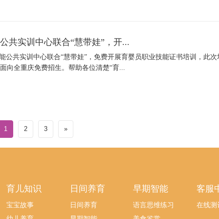
共实训中心联合“慧带娃”，开...
公共实训中心联合“慧带娃”，免费开展育婴员职业技能证书培训，此次
面向全重庆免费招生。帮助各位清楚“育...
1
2
3
»
育儿知识
日间养育
早期智能
客服
宝宝故事
日间养育
语言思维练习
在线测
幼儿养育
早期智能
美食鉴赏